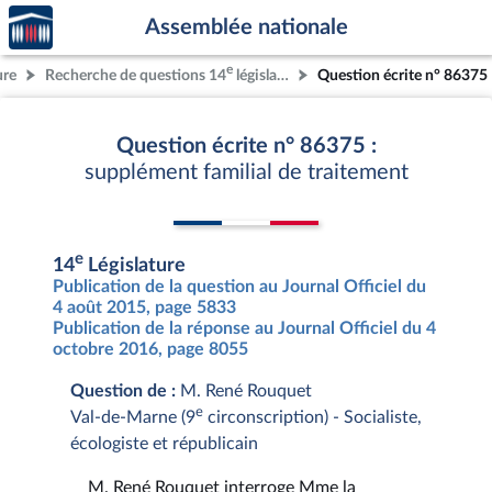
Accèder
Aller au contenu
Aller en bas de la page
Assemblée nationale
à la
page
e
ure
Recherche de questions 14
législature
Question écrite n° 86375
d'accueil
Question écrite n° 86375 :
supplément familial de traitement
e
14
Législature
Publication de la question au Journal Officiel du
4 août 2015, page 5833
Publication de la réponse au Journal Officiel du 4
octobre 2016, page 8055
Question de :
M. René Rouquet
e
Val-de-Marne (9
circonscription) - Socialiste,
écologiste et républicain
M. René Rouquet interroge Mme la