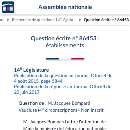
Accèder
Aller au contenu
Aller en bas de la page
Assemblée nationale
à la
page
e
ure
Recherche de questions 14
législature
Question écrite n° 86453
d'accueil
Question écrite n° 86453 :
établissements
e
14
Législature
Publication de la question au Journal Officiel du
4 août 2015, page 5844
Publication de la réponse au Journal Officiel du
20 juin 2017
Question de :
M. Jacques Bompard
e
Vaucluse (4
circonscription) - Non inscrit
M. Jacques Bompard attire l'attention de
Mme la ministre de l'éducation nationale,