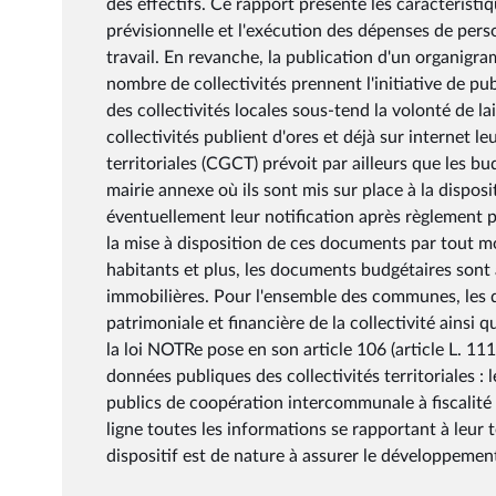
des effectifs. Ce rapport présente les caractéristi
prévisionnelle et l'exécution des dépenses de per
travail. En revanche, la publication d'un organigr
nombre de collectivités prennent l'initiative de pu
des collectivités locales sous-tend la volonté de l
collectivités publient d'ores et déjà sur internet l
territoriales (CGCT) prévoit par ailleurs que les b
mairie annexe où ils sont mis sur place à la dispos
éventuellement leur notification après règlement pa
la mise à disposition de ces documents par tout 
habitants et plus, les documents budgétaires sont 
immobilières. Pour l'ensemble des communes, les d
patrimoniale et financière de la collectivité ainsi 
la loi NOTRe pose en son article 106 (article L. 11
données publiques des collectivités territoriales : 
publics de coopération intercommunale à fiscalité
ligne toutes les informations se rapportant à leur 
dispositif est de nature à assurer le développement 