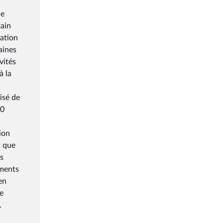
de
tain
ration
aines
vités
à la
isé de
00
ion
t que
es
ements
en
ce
.