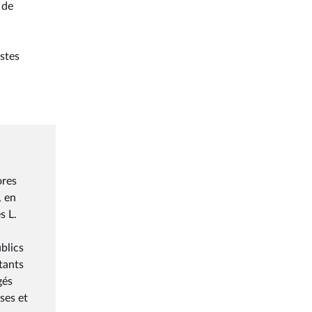
 de
ostes
ores
, en
s L.
blics
tants
gés
ses et