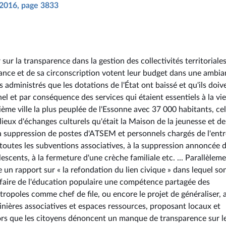
i 2016, page 3833
sur la transparence dans la gestion des collectivités territoriales
rance et de sa circonscription votent leur budget dans une ambi
 administrés que les dotations de l'État ont baissé et qu'ils doiv
 et par conséquence des services qui étaient essentiels à la vie
rième ville la plus peuplée de l'Essonne avec 37 000 habitants, ce
ieux d'échanges culturels qu'était la Maison de la jeunesse et de
 à la suppression de postes d'ATSEM et personnels chargés de l'ent
 toutes les subventions associatives, à la suppression annoncée 
escents, à la fermeture d'une crèche familiale etc. ... Parallèleme
 un rapport sur « la refondation du lien civique » dans lequel so
e faire de l'éducation populaire une compétence partagée des
étropoles comme chef de file, ou encore le projet de généraliser, 
pinières associatives et espaces ressources, proposant locaux et
Alors que les citoyens dénoncent un manque de transparence sur l