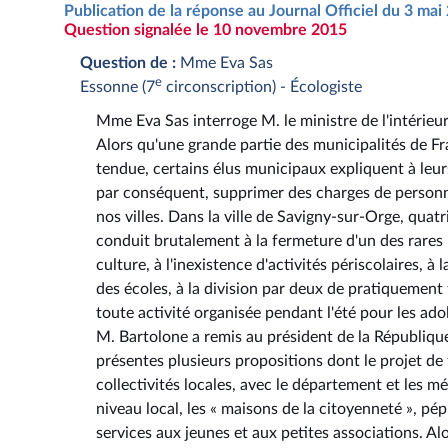
Publication de la réponse au Journal Officiel du 3 ma
Question signalée le 10 novembre 2015
Question de :
Mme Eva Sas
e
Essonne (7
circonscription) - Écologiste
Mme Eva Sas interroge M. le ministre de l'intérieur 
Alors qu'une grande partie des municipalités de F
tendue, certains élus municipaux expliquent à leurs
par conséquent, supprimer des charges de personnel
nos villes. Dans la ville de Savigny-sur-Orge, quat
conduit brutalement à la fermeture d'un des rares l
culture, à l'inexistence d'activités périscolaires,
des écoles, à la division par deux de pratiquement
toute activité organisée pendant l'été pour les adol
M. Bartolone a remis au président de la République
présentes plusieurs propositions dont le projet d
collectivités locales, avec le département et les m
niveau local, les « maisons de la citoyenneté », pé
services aux jeunes et aux petites associations. 