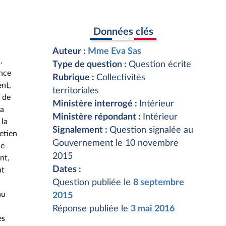
Données clés
Auteur :
Mme Eva Sas
.
Type de question :
Question écrite
ance
Rubrique :
Collectivités
ent,
territoriales
 de
Ministère interrogé :
Intérieur
la
Ministère répondant :
Intérieur
 la
Signalement :
Question signalée au
retien
Gouvernement le 10 novembre
de
2015
nt,
Dates :
nt
Question publiée le
8 septembre
au
2015
Réponse publiée le
3 mai 2016
es