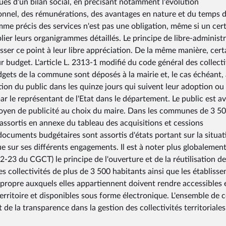
ques d'un bilan social, en précisant notamment l'évolution
sonnel, des rémunérations, des avantages en nature et du temps 
amme précis des services n'est pas une obligation, même si un cer
blier leurs organigrammes détaillés. Le principe de libre-administ
aisser ce point à leur libre appréciation. De la même manière, cert
eur budget. L'article L. 2313-1 modifié du code général des collecti
udgets de la commune sont déposés à la mairie et, le cas échéant, 
ition du public dans les quinze jours qui suivent leur adoption ou
r le représentant de l'Etat dans le département. Le public est av
moyen de publicité au choix du maire. Dans les communes de 3 5
assortis en annexe du tableau des acquisitions et cessions
ocuments budgétaires sont assortis d'états portant sur la situat
que sur ses différents engagements. Il est à noter plus globalemen
12-23 du CGCT) le principe de l'ouverture et de la réutilisation d
les collectivités de plus de 3 500 habitants ainsi que les établiss
 propre auxquels elles appartiennent doivent rendre accessibles 
territoire et disponibles sous forme électronique. L'ensemble de 
de la transparence dans la gestion des collectivités territoriales