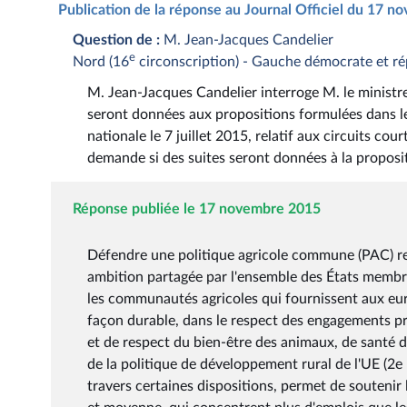
Publication de la réponse au Journal Officiel du 17 
Question de :
M. Jean-Jacques Candelier
e
Nord (16
circonscription) - Gauche démocrate et ré
M. Jean-Jacques Candelier interroge M. le ministre 
seront données aux propositions formulées dans le
nationale le 7 juillet 2015, relatif aux circuits court
demande si des suites seront données à la proposi
Réponse publiée le 17 novembre 2015
Défendre une politique agricole commune (PAC) replaçant l'enjeu alimentaire au coeur des préoccupations est une ambition partagée par l'ensemble des États membres de l'Union européenne (UE). Un des objectifs de la PAC est d'aider les communautés agricoles qui fournissent aux européens des denrées alimentaires variées et de qualité, produites de façon durable, dans le respect des engagements pris par l'UE en matière d'environnement, de qualité de l'eau, de santé et de respect du bien-être des animaux, de santé des végétaux et de santé publique. Un des autres objectifs de la PAC et de la politique de développement rural de l'UE (2e pilier) est de chercher à maintenir et à développer l'emploi. La PAC, à travers certaines dispositions, permet de soutenir les emplois notamment via le soutien aux exploitations de taille petite et moyenne, qui concentrent plus d'emplois que les grandes exploitations (les exploitations en circuits courts et de proximité sont en général plus petites en termes de surface agricole utile). La majoration des aides directes sur les premiers hectares de toutes les exploitations, en favorisant les exploitations de taille moyenne, plus intensives en emploi, permettra une redistribution des aides en faveur des exploitations qui emploient le plus de main d'oeuvre. C'est un instrument nouveau, introduit à la demande du ministre de l'agriculture, de l'agroalimentaire et de la forêt, qui permet aussi une mise en oeuvre réelle et tangible du principe de dégressivité des aides. La possibilité de maintenir des systèmes d'aides couplées est indispensable pour soutenir de façon ciblée des productions vulnérables, parmi lesquelles l'élevage, qui représente pour les petites et moyennes exploitations, des exploitations riches en emplois. Le taux a été porté à 13 % des aides directes contre 10 % auparavant. La formation joue un rôle essentiel dans le développement de l'ancrage territorial des productions. Cette approche est abordée dans les référentiels des diplômes professionnels du secteur de la production : les baccalauréats professionnels du secteur de la production agricole notamment la spécialité « conduite et gestion de l'exploitation agricole » et les brevets de technicien supérieur agricole (BTSA) « analyse, conduite et stratégie de l'entreprise agricole » (ACSE), « développement de l'agriculture des régions chaudes » (DARC), « agronomie productions végétales », « productions animales », « production horticole » et « viticulture-oenologie ». Elle est traitée dans le cadre de la valorisation des produits qui aborde les différents modes de commercialisation et la production sous signe de qualité, les labels existants, et plus globalement l'approche qualité de la production dans son contexte local. Par ailleurs, dans les référentiels de BTSA, particulièrement celui du BTSA-ACSE, l'entreprise agricole est systématiquement replacée dans le contexte territorial et les productions sont envisagées dans le cadre de leur bassin de production. Cette approche territoriale fait généralement l'objet d'un module interdisciplinaire (sciences économiques et de gestion, agronomie, parfois géographie et histoire) centré sur les notions de « marché, filières et territoires ». L'introduction de l'agro-écologie dans les référentiels de diplôme, constituant l'axe 1 du plan « enseigner à produire autrement », vient confirmer et renforcer cette approche. Cette démarche touche aussi la rénovation du certificat d'aptitude professionnelle agricole (CAPA) en cours, effective à la rentrée 2015 et qui élargit l'entrée commercialisation sur des modalités territorialisées. La rénovation des référentiels des BTSA-ACSE et DARC, à la rentrée 2014, a ainsi permis de développer la dimension liée à la diversité des formes de production et de mise en marché. Le module M55 « entreprise agricole, produits agricoles et marchés » aborde directement la question des circuits courts, de la vente directe ou des services aux collectivités locales. Le manque de références globales sur les fermes en circuits courts et de proximité est effectivement pointé comme un frein à l'installation en circuits courts et au développement de ce mode de commercialisation. C'est pourquoi le ministère de l'agriculture, de l'agroalimentaire et de la forêt (MAAF) a commandité, auprès de l'institut national de la recherche agronomique, une étude sur les référentiels dans le domaine