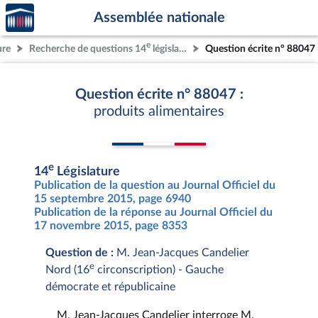
Accèder
Aller au contenu
Aller en bas de la page
Assemblée nationale
à la
page
e
ure
Recherche de questions 14
législature
Question écrite n° 88047
d'accueil
Question écrite n° 88047 :
produits alimentaires
e
14
Législature
Publication de la question au Journal Officiel du
15 septembre 2015, page 6940
Publication de la réponse au Journal Officiel du
17 novembre 2015, page 8353
Question de :
M. Jean-Jacques Candelier
e
Nord (16
circonscription) - Gauche
démocrate et républicaine
M. Jean-Jacques Candelier interroge M.