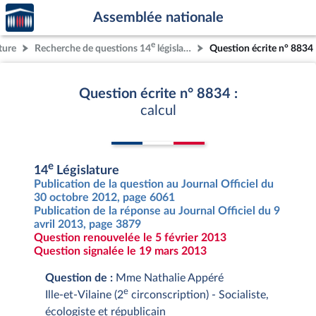
Accèder
Aller au contenu
Aller en bas de la page
Assemblée nationale
à la
page
e
ture
Recherche de questions 14
législature
Question écrite n° 8834
d'accueil
Question écrite n° 8834 :
calcul
e
14
Législature
Publication de la question au Journal Officiel du
30 octobre 2012, page 6061
Publication de la réponse au Journal Officiel du 9
avril 2013, page 3879
Question renouvelée le 5 février 2013
Question signalée le 19 mars 2013
Question de :
Mme Nathalie Appéré
e
Ille-et-Vilaine (2
circonscription) - Socialiste,
écologiste et républicain