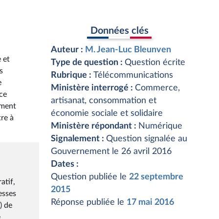
Données clés
Auteur :
M. Jean-Luc Bleunven
 et
Type de question :
Question écrite
s
Rubrique :
Télécommunications
e
Ministère interrogé :
Commerce,
 ce
artisanat, consommation et
mment
économie sociale et solidaire
tre à
Ministère répondant :
Numérique
Signalement :
Question signalée au
Gouvernement le 26 avril 2016
Dates :
Question publiée le
22 septembre
atif,
2015
esses
Réponse publiée le
17 mai 2016
) de
e