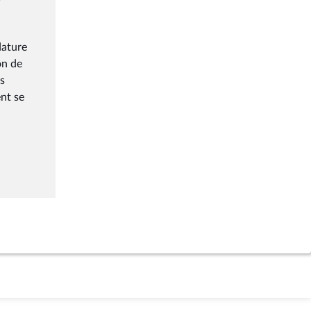
dature
on de
us
ent se