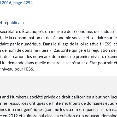
ai 2016, page 4294
et républicain
ecrétaire d'État, auprès du ministre de l'économie, de l'industrie
 de la consommation et de l'économie sociale et solidaire sur le
re par le numérique. Dans le sillage de la loi relative à l'ESS, c
on de nom de domaine « .ess ». L'autorité qui gère la régulation de
oit de création des nouveaux domaines de premier niveau, réce
 il lui demande dans quelle mesure le secrétariat d'État pourrait ê
r niveau pour l'ESS.
and Numbers), société privée de droit californien à but non lucr
 les ressources critiques de l'internet (noms de domaines et adr
nes internet génériques (comme les « .com », « .paris », « .bzh »…
é en 2012 et aujourd'hui clos. La création d'un nouveau domain