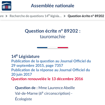
Accèder
Aller au contenu
Aller en bas de la page
Assemblée nationale
à la
page
e
ure
Recherche de questions 14
législature
Question écrite n° 89202
d'accueil
Question écrite n° 89202 :
tauromachie
e
14
Législature
Publication de la question au Journal Officiel du
29 septembre 2015, page 7357
Publication de la réponse au Journal Officiel du
20 juin 2017
Question renouvelée le 13 décembre 2016
Question de :
Mme Laurence Abeille
e
Val-de-Marne (6
circonscription) -
Écologiste