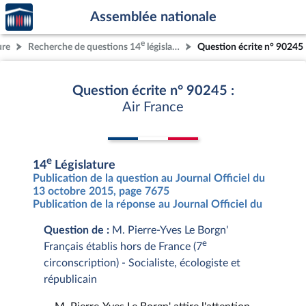
Accèder
Aller au contenu
Aller en bas de la page
Assemblée nationale
à la
page
e
ure
Recherche de questions 14
législature
Question écrite n° 90245
d'accueil
Question écrite n° 90245 :
Air France
e
14
Législature
Publication de la question au Journal Officiel du
13 octobre 2015, page 7675
Publication de la réponse au Journal Officiel du
Question de :
M. Pierre-Yves Le Borgn'
e
Français établis hors de France (7
circonscription) - Socialiste, écologiste et
républicain