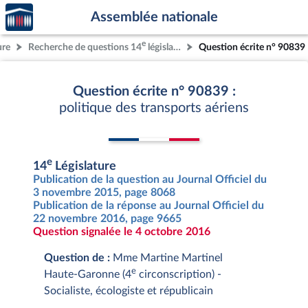
Accèder
Aller au contenu
Aller en bas de la page
Assemblée nationale
à la
page
e
ure
Recherche de questions 14
législature
Question écrite n° 90839
d'accueil
Question écrite n° 90839 :
politique des transports aériens
e
14
Législature
Publication de la question au Journal Officiel du
3 novembre 2015, page 8068
Publication de la réponse au Journal Officiel du
22 novembre 2016, page 9665
Question signalée le 4 octobre 2016
Question de :
Mme Martine Martinel
e
Haute-Garonne (4
circonscription) -
Socialiste, écologiste et républicain