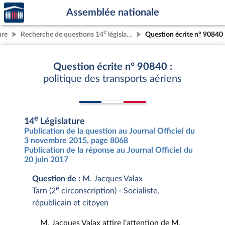
Accèder
Aller au contenu
Aller en bas de la page
Assemblée nationale
à la
page
e
ure
Recherche de questions 14
législature
Question écrite n° 90840
d'accueil
Question écrite n° 90840 :
politique des transports aériens
e
14
Législature
Publication de la question au Journal Officiel du
3 novembre 2015, page 8068
Publication de la réponse au Journal Officiel du
20 juin 2017
Question de :
M. Jacques Valax
e
Tarn (2
circonscription) - Socialiste,
républicain et citoyen
M. Jacques Valax attire l'attention de M.