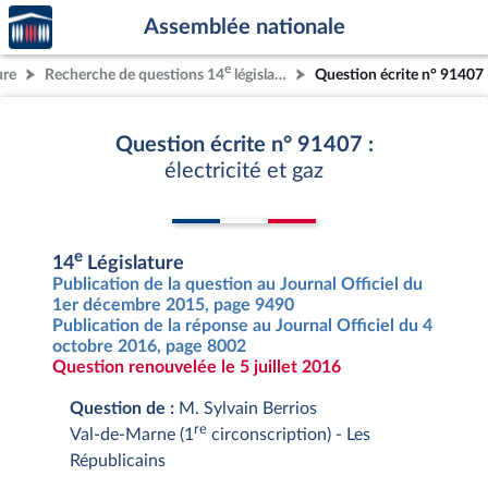
Accèder
Aller au contenu
Aller en bas de la page
Assemblée nationale
à la
page
e
ure
Recherche de questions 14
législature
Question écrite n° 91407
d'accueil
Question écrite n° 91407 :
électricité et gaz
e
14
Législature
Publication de la question au Journal Officiel du
1er décembre 2015, page 9490
Publication de la réponse au Journal Officiel du 4
octobre 2016, page 8002
Question renouvelée le 5 juillet 2016
Question de :
M. Sylvain Berrios
re
Val-de-Marne (1
circonscription) - Les
Républicains