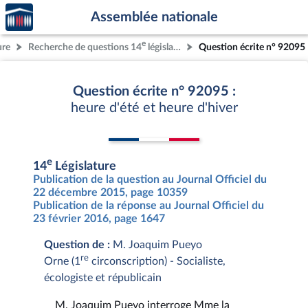
Accèder
Aller au contenu
Aller en bas de la page
Assemblée nationale
à la
page
e
ure
Recherche de questions 14
législature
Question écrite n° 92095
d'accueil
Question écrite n° 92095 :
heure d'été et heure d'hiver
e
14
Législature
Publication de la question au Journal Officiel du
22 décembre 2015, page 10359
Publication de la réponse au Journal Officiel du
23 février 2016, page 1647
Question de :
M. Joaquim Pueyo
re
Orne (1
circonscription) - Socialiste,
écologiste et républicain
M. Joaquim Pueyo interroge Mme la