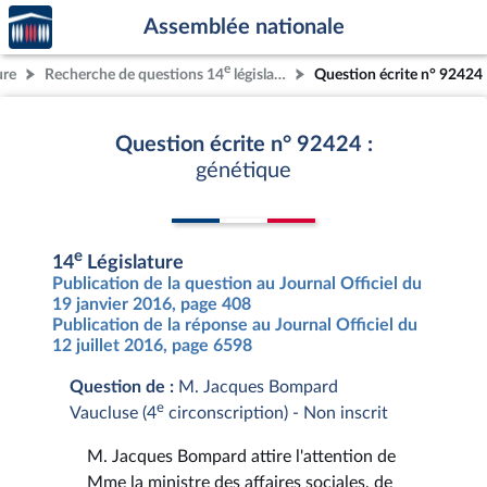
Accèder
Aller au contenu
Aller en bas de la page
Assemblée nationale
à la
page
e
ure
Recherche de questions 14
législature
Question écrite n° 92424
d'accueil
Question écrite n° 92424 :
génétique
e
14
Législature
Publication de la question au Journal Officiel du
19 janvier 2016, page 408
Publication de la réponse au Journal Officiel du
12 juillet 2016, page 6598
Question de :
M. Jacques Bompard
e
Vaucluse (4
circonscription) - Non inscrit
M. Jacques Bompard attire l'attention de
Mme la ministre des affaires sociales, de