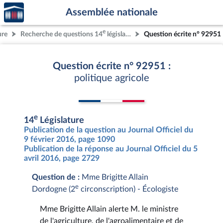
Accèder
Aller au contenu
Aller en bas de la page
Assemblée nationale
à la
page
e
ure
Recherche de questions 14
législature
Question écrite n° 92951
d'accueil
Question écrite n° 92951 :
politique agricole
e
14
Législature
Publication de la question au Journal Officiel du
9 février 2016, page 1090
Publication de la réponse au Journal Officiel du 5
avril 2016, page 2729
Question de :
Mme Brigitte Allain
e
Dordogne (2
circonscription) - Écologiste
Mme Brigitte Allain alerte M. le ministre
de l'agriculture, de l'agroalimentaire et de