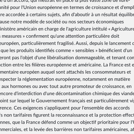
e d'un accord, qui mettrait en place la plus vaste zone de libre-
unité pour l'Union européenne en termes de croissance et d'empl
e accordée à certains sujets, afin d'aboutir à un résultat équilib
 cause notre modèle de société ou nos secteurs économiques
nistère américain en charge de l'agriculture intitulé « Agriculture
ffs measures » confirment qu'une attention particulière doit
uropéen, particulièrement fragilisé. Aussi, depuis le lancement 
 que les produits identifiés comme « sensibles » bénéficient d'un
 feront pas l'objet d'une libéralisation dommageable, et tenant c
ction entre les filières européenne et américaine. La France est 
alimentaire européen auquel sont attachés les consommateurs et
 respecter la réglementation européenne, notamment en matière
ux aux hormones ou avec tout autre promoteur de croissance, en
ncore d'interdiction d'une décontamination chimique des viand
int sur lequel le Gouvernement français est particulièrement vi
urrence. Ces exigences s'appliquent pour l'ensemble des accords
 non tarifaires figurent la reconnaissance et la protection effec
nnes, que la France défend comme un objectif prioritaire pour l
ciales, et la levée des barrières non tarifaires américaines, af