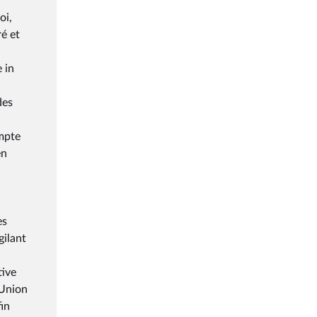
oi,
ré et
 in
des
ompte
en
es
gilant
tive
'Union
in