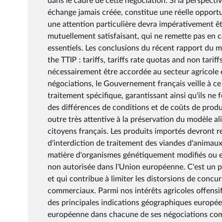
dans le cadre de cette négociation. Si la perspectiv
échange jamais créée, constitue une réelle opport
une attention particulière devra impérativement êtr
mutuellement satisfaisant, qui ne remette pas en
essentiels. Les conclusions du récent rapport du mi
the TTIP : tariffs, tariffs rate quotas and non tari
nécessairement être accordée au secteur agricole e
négociations, le Gouvernement français veille à ce
traitement spécifique, garantissant ainsi qu'ils ne
des différences de conditions et de coûts de produ
outre très attentive à la préservation du modèle 
citoyens français. Les produits importés devront
d'interdiction de traitement des viandes d'anima
matière d'organismes génétiquement modifiés ou e
non autorisée dans l'Union européenne. C'est un po
et qui contribue à limiter les distorsions de conc
commerciaux. Parmi nos intérêts agricoles offensifs
des principales indications géographiques europée
européenne dans chacune de ses négociations commer