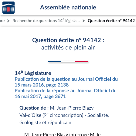
Accèder
Aller au contenu
Aller en bas de la page
Assemblée nationale
à la
page
e
ure
Recherche de questions 14
législature
Question écrite n° 94142
d'accueil
Question écrite n° 94142 :
activités de plein air
e
14
Législature
Publication de la question au Journal Officiel du
15 mars 2016, page 2138
Publication de la réponse au Journal Officiel du
16 mai 2017, page 3671
Question de :
M. Jean-Pierre Blazy
e
Val-d'Oise (9
circonscription) - Socialiste,
écologiste et républicain
M. Jean-Pierre Blazy interroge M. le