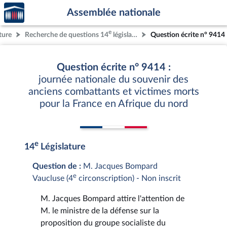
Accèder
Aller au contenu
Aller en bas de la page
Assemblée nationale
à la
page
e
ture
Recherche de questions 14
législature
Question écrite n° 9414
d'accueil
Question écrite n° 9414 :
journée nationale du souvenir des
anciens combattants et victimes morts
pour la France en Afrique du nord
e
14
Législature
Question de :
M. Jacques Bompard
e
Vaucluse (4
circonscription) - Non inscrit
M. Jacques Bompard attire l'attention de
M. le ministre de la défense sur la
proposition du groupe socialiste du