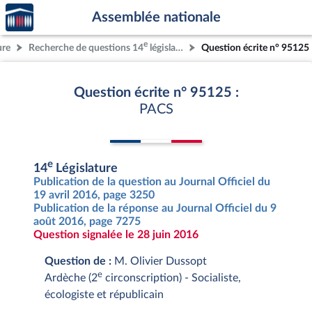
Accèder
Aller au contenu
Aller en bas de la page
Assemblée nationale
à la
page
e
ure
Recherche de questions 14
législature
Question écrite n° 95125
d'accueil
Question écrite n° 95125 :
PACS
e
14
Législature
Publication de la question au Journal Officiel du
19 avril 2016, page 3250
Publication de la réponse au Journal Officiel du 9
août 2016, page 7275
Question signalée le 28 juin 2016
Question de :
M. Olivier Dussopt
e
Ardèche (2
circonscription) - Socialiste,
écologiste et républicain