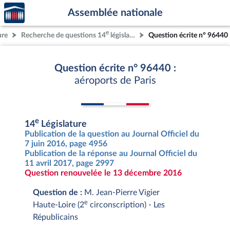
Accèder
Aller au contenu
Aller en bas de la page
Assemblée nationale
à la
page
e
ure
Recherche de questions 14
législature
Question écrite n° 96440
d'accueil
Question écrite n° 96440 :
aéroports de Paris
e
14
Législature
Publication de la question au Journal Officiel du
7 juin 2016, page 4956
Publication de la réponse au Journal Officiel du
11 avril 2017, page 2997
Question renouvelée le 13 décembre 2016
Question de :
M. Jean-Pierre Vigier
e
Haute-Loire (2
circonscription) - Les
Républicains