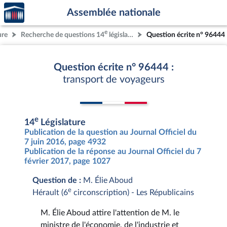
Accèder
Aller au contenu
Aller en bas de la page
Assemblée nationale
à la
page
e
ure
Recherche de questions 14
législature
Question écrite n° 96444
d'accueil
Question écrite n° 96444 :
transport de voyageurs
e
14
Législature
Publication de la question au Journal Officiel du
7 juin 2016, page 4932
Publication de la réponse au Journal Officiel du 7
février 2017, page 1027
Question de :
M. Élie Aboud
e
Hérault (6
circonscription) - Les Républicains
M. Élie Aboud attire l'attention de M. le
ministre de l'économie, de l'industrie et