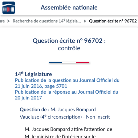
Accèder
Aller au contenu
Aller en bas de la page
Assemblée nationale
à la
page
e
ure
Recherche de questions 14
législature
Question écrite n° 96702
d'accueil
Question écrite n° 96702 :
contrôle
e
14
Législature
Publication de la question au Journal Officiel du
21 juin 2016, page 5701
Publication de la réponse au Journal Officiel du
20 juin 2017
Question de :
M. Jacques Bompard
e
Vaucluse (4
circonscription) - Non inscrit
M. Jacques Bompard attire l'attention de
M. le ministre de l'intérieur sur le