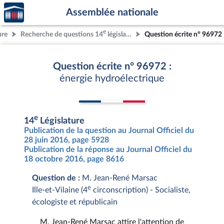
Accèder
Aller au contenu
Aller en bas de la page
Assemblée nationale
à la
page
e
ure
Recherche de questions 14
législature
Question écrite n° 96972
d'accueil
Question écrite n° 96972 :
énergie hydroélectrique
e
14
Législature
Publication de la question au Journal Officiel du
28 juin 2016, page 5928
Publication de la réponse au Journal Officiel du
18 octobre 2016, page 8616
Question de :
M. Jean-René Marsac
e
Ille-et-Vilaine (4
circonscription) - Socialiste,
écologiste et républicain
M. Jean-René Marsac attire l'attention de