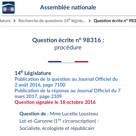
Accèder
Aller au contenu
Aller en bas de la page
Assemblée nationale
à la
page
e
lature
Recherche de questions 14
législature
Question écrite n° 98
d'accueil
Question écrite n° 98316 :
procédure
e
14
Législature
Publication de la question au Journal Officiel du
2 août 2016, page 7100
Publication de la réponse au Journal Officiel du 7
mars 2017, page 2109
Question signalée le 18 octobre 2016
Question de :
Mme Lucette Lousteau
re
Lot-et-Garonne (1
circonscription) -
Socialiste, écologiste et républicain