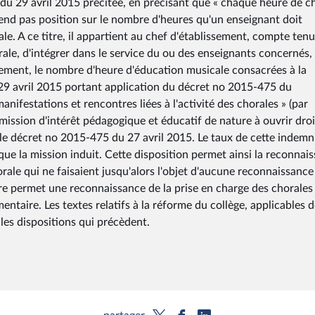
 du 29 avril 2015 précitée, en précisant que « chaque heure de c
rend pas position sur le nombre d'heures qu'un enseignant doit
le. A ce titre, il appartient au chef d'établissement, compte tenu
ale, d'intégrer dans le service du ou des enseignants concernés,
issement, le nombre d'heure d'éducation musicale consacrées à la
u 29 avril 2015 portant application du décret no 2015-475 du
anifestations et rencontres liées à l'activité des chorales » (par
mission d'intérêt pédagogique et éducatif de nature à ouvrir droi
r le décret no 2015-475 du 27 avril 2015. Le taux de cette indemn
 que la mission induit. Cette disposition permet ainsi la reconnai
rale qui ne faisaient jusqu'alors l'objet d'aucune reconnaissance
re permet une reconnaissance de la prise en charge des chorales
aire. Les textes relatifs à la réforme du collège, applicables 
les dispositions qui précèdent.