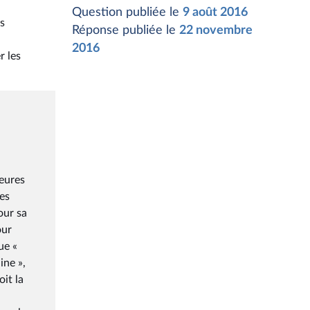
Question publiée le
9 août 2016
es
Réponse publiée le
22 novembre
2016
r les
heures
es
our sa
our
ue «
ine »,
oit la