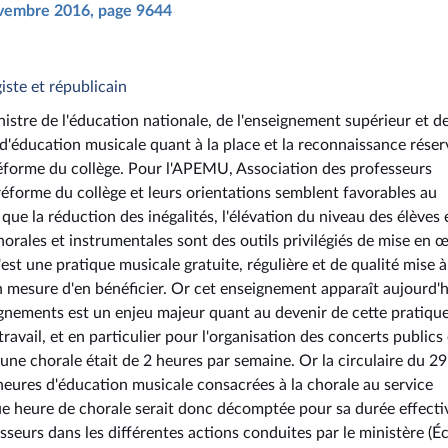
novembre 2016, page 9644
giste et républicain
istre de l'éducation nationale, de l'enseignement supérieur et de
d'éducation musicale quant à la place et la reconnaissance réser
réforme du collège. Pour l'APEMU, Association des professeurs
 réforme du collège et leurs orientations semblent favorables au
ue la réduction des inégalités, l'élévation du niveau des élèves e
orales et instrumentales sont des outils privilégiés de mise en 
est une pratique musicale gratuite, régulière et de qualité mise à
en mesure d'en bénéficier. Or cet enseignement apparaît aujourd'
ignements est un enjeu majeur quant au devenir de cette pratiqu
 travail, et en particulier pour l'organisation des concerts publics 
'une chorale était de 2 heures par semaine. Or la circulaire du 29 
 heures d'éducation musicale consacrées à la chorale au service
 heure de chorale serait donc décomptée pour sa durée effecti
sseurs dans les différentes actions conduites par le ministère (É