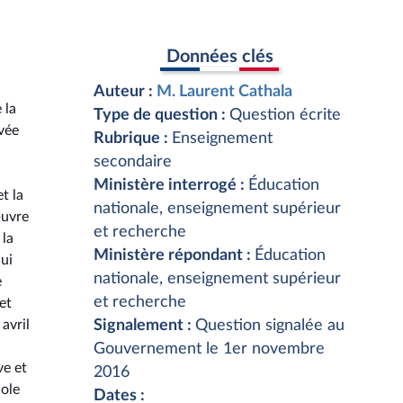
Données clés
Auteur :
M. Laurent Cathala
 la
Type de question :
Question écrite
vée
Rubrique :
Enseignement
secondaire
Ministère interrogé :
Éducation
t la
nationale, enseignement supérieur
œuvre
et recherche
 la
Ministère répondant :
Éducation
hui
nationale, enseignement supérieur
e
et recherche
et
avril
Signalement :
Question signalée au
Gouvernement le 1er novembre
ve et
2016
cole
Dates :