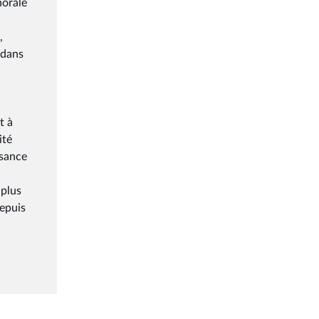
horale
,
 dans
t à
ité
ssance
 plus
depuis