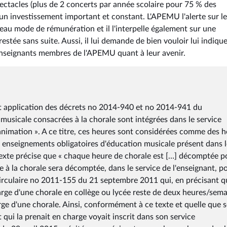
pectacles (plus de 2 concerts par année scolaire pour 75 % des
t un investissement important et constant. L'APEMU l'alerte sur l
au mode de rémunération et il l'interpelle également sur une
tée sans suite. Aussi, il lui demande de bien vouloir lui indique
enseignants membres de l'APEMU quant à leur avenir.
nt application des décrets no 2014-940 et no 2014-941 du
musicale consacrées à la chorale sont intégrées dans le service
animation ». A ce titre, ces heures sont considérées comme des 
enseignements obligatoires d'éducation musicale présent dans l
xte précise que « chaque heure de chorale est […] décomptée p
e à la chorale sera décomptée, dans le service de l'enseignant, p
 circulaire no 2011-155 du 21 septembre 2011 qui, en précisant q
harge d'une chorale en collège ou lycée reste de deux heures/sema
arge d'une chorale. Ainsi, conformément à ce texte et quelle que s
nt qui la prenait en charge voyait inscrit dans son service