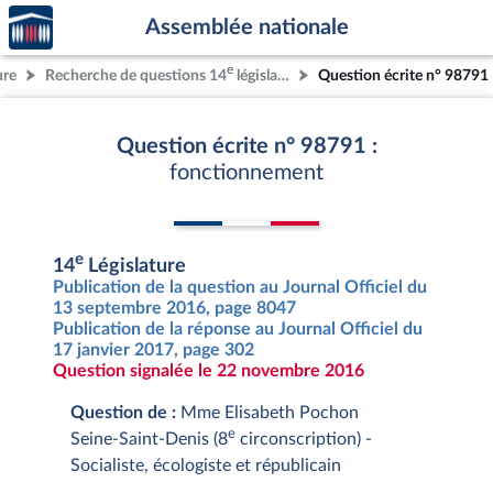
Accèder
Aller au contenu
Aller en bas de la page
Assemblée nationale
à la
page
e
ure
Recherche de questions 14
législature
Question écrite n° 98791
d'accueil
Question écrite n° 98791 :
fonctionnement
e
14
Législature
Publication de la question au Journal Officiel du
13 septembre 2016, page 8047
Publication de la réponse au Journal Officiel du
17 janvier 2017, page 302
Question signalée le 22 novembre 2016
Question de :
Mme Elisabeth Pochon
e
Seine-Saint-Denis (8
circonscription) -
Socialiste, écologiste et républicain