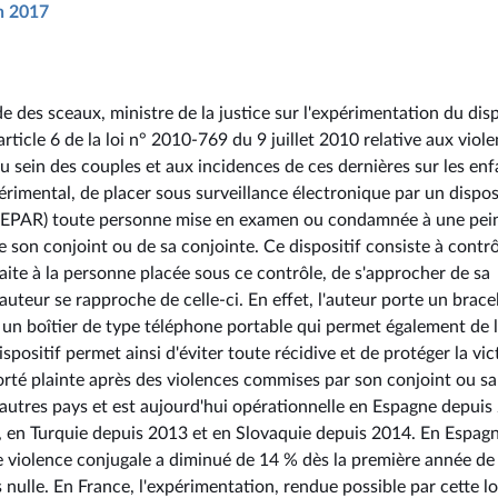
in 2017
de des sceaux, ministre de la justice sur l'expérimentation du disp
ticle 6 de la loi n° 2010-769 du 9 juillet 2010 relative aux viol
 sein des couples et aux incidences de ces dernières sur les enf
xpérimental, de placer sous surveillance électronique par un dispos
(DEPAR) toute personne mise en examen ou condamnée à une pei
 son conjoint ou de sa conjointe. Ce dispositif consiste à contrô
 faite à la personne placée sous ce contrôle, de s'approcher de sa
auteur se rapproche de celle-ci. En effet, l'auteur porte un brace
e un boîtier de type téléphone portable qui permet également de 
ispositif permet ainsi d'éviter toute récidive et de protéger la vi
 porté plainte après des violences commises par son conjoint ou sa
d'autres pays et est aujourd'hui opérationnelle en Espagne depuis
 en Turquie depuis 2013 et en Slovaquie depuis 2014. En Espagn
e violence conjugale a diminué de 14 % dès la première année de
s nulle. En France, l'expérimentation, rendue possible par cette lo