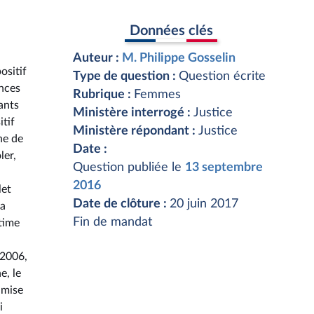
Données clés
Auteur :
M. Philippe Gosselin
ositif
Type de question :
Question écrite
ences
Rubrique :
Femmes
ants
Ministère interrogé :
Justice
itif
Ministère répondant :
Justice
ne de
Date :
ler,
Question publiée le
13 septembre
2016
let
Date de clôture :
20 juin 2017
la
Fin de mandat
ctime
 2006,
e, le
 mise
i