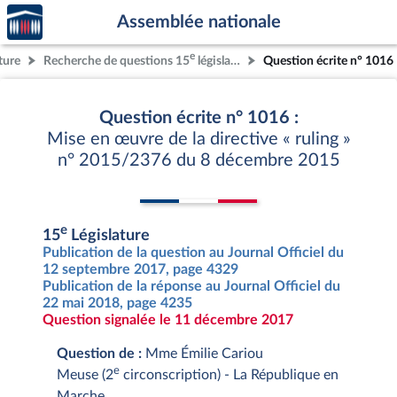
Accèder
Aller au contenu
Aller en bas de la page
Assemblée nationale
à la
page
e
ture
Recherche de questions 15
législature
Question écrite n° 1016
d'accueil
Question écrite n° 1016 :
Mise en œuvre de la directive « ruling »
n° 2015/2376 du 8 décembre 2015
e
15
Législature
Publication de la question au Journal Officiel du
12 septembre 2017, page 4329
Publication de la réponse au Journal Officiel du
22 mai 2018, page 4235
Question signalée le 11 décembre 2017
Question de :
Mme Émilie Cariou
e
Meuse (2
circonscription) - La République en
Marche