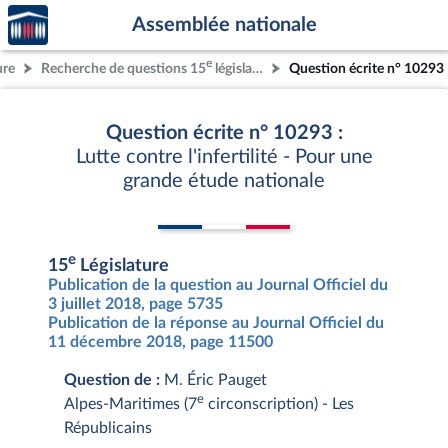
Accèder
Aller au contenu
Aller en bas de la page
Assemblée nationale
à la
page
e
ure
Recherche de questions 15
législature
Question écrite n° 10293
d'accueil
Question écrite n° 10293 :
Lutte contre l'infertilité - Pour une
grande étude nationale
e
15
Législature
Publication de la question au Journal Officiel du
3 juillet 2018, page 5735
Publication de la réponse au Journal Officiel du
11 décembre 2018, page 11500
Question de :
M. Éric Pauget
e
Alpes-Maritimes (7
circonscription) - Les
Républicains