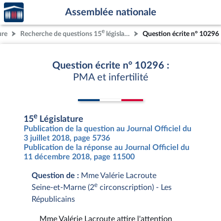
Accèder
Aller au contenu
Aller en bas de la page
Assemblée nationale
à la
page
e
ure
Recherche de questions 15
législature
Question écrite n° 10296
d'accueil
Question écrite n° 10296 :
PMA et infertilité
e
15
Législature
Publication de la question au Journal Officiel du
3 juillet 2018, page 5736
Publication de la réponse au Journal Officiel du
11 décembre 2018, page 11500
Question de :
Mme Valérie Lacroute
e
Seine-et-Marne (2
circonscription) - Les
Républicains
Mme Valérie Lacroute attire l'attention