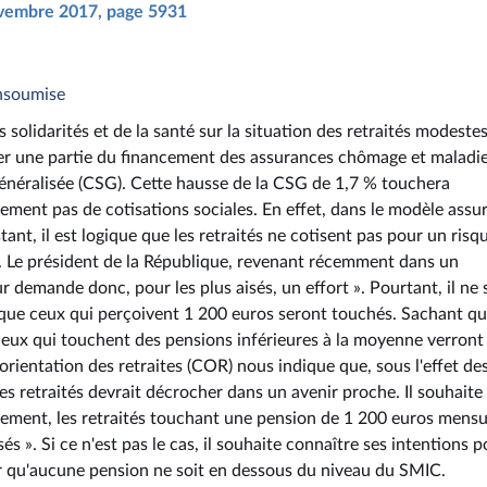
novembre 2017, page 5931
insoumise
olidarités et de la santé sur la situation des retraités modestes
r une partie du financement des assurances chômage et maladi
 généralisée (CSG). Cette hausse de la CSG de 1,7 % touchera
lement pas de cotisations sociales. En effet, dans le modèle assur
stant, il est logique que les retraités ne cotisent pas pour un risq
e. Le président de la République, revenant récemment dans un
 demande donc, pour les plus aisés, un effort ». Pourtant, il ne s
isque ceux qui perçoivent 1 200 euros seront touchés. Sachant qu
eux qui touchent des pensions inférieures à la moyenne verront 
orientation des retraites (COR) nous indique que, sous l'effet de
des retraités devrait décrocher dans un avenir proche. Il souhait
nement, les retraités touchant une pension de 1 200 euros mensu
és ». Si ce n'est pas le cas, il souhaite connaître ses intentions p
tir qu'aucune pension ne soit en dessous du niveau du SMIC.