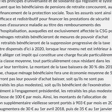
s principes d'universalité et de solidarité qui régissent le syst
quent que les bénéficiaires de pensions de retraite concourent, a
financement de la protection sociale. Tous les assurés sont ainsi
ficace et redistributif pour financer les prestations de sécurité
enses d'assurance maladie au titre des remboursements des
d'hospitalisation, auxquelles est exclusivement affectée la CSG p
 ménages retraités bénéficieront de mesures de pouvoir d'achat
retraités bénéficieront de la suppression progressive de la taxe
re dispensés d'ici à 2020, lorsque leur revenu net est inférieur à
 alléger cet impôt qui constitue une charge fiscale particulière
a classe moyenne, tout particulièrement ceux résidant dans les
 leur territoire. Le montant de la taxe baissera de 30 % dès 201
rme, chaque ménage bénéficiaire fera une économie moyenne de 
rront pas leur pouvoir d'achat baisser, soit qu'ils ne sont pas
ités les plus modestes), soit qu'ils bénéficient de l'exonération
ément à l'engagement présidentiel, les retraités les plus modeste
lesse de 100 € par mois. Ainsi, les montants de l'allocation de
ion supplémentaire vieillesse seront portés à 903 € par mois en 2
augmentera de 30 € au 1er avril 2018, puis de 35 € au 1er janvie