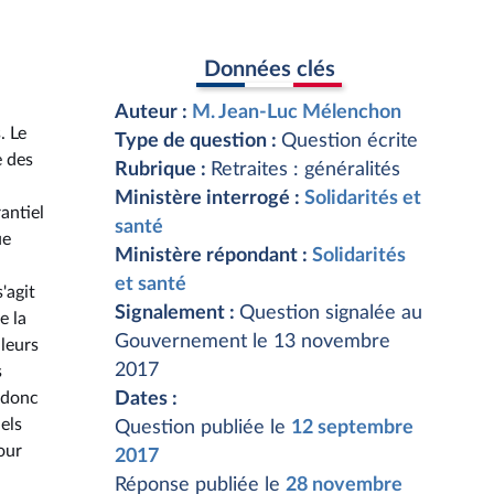
Données clés
Auteur :
M. Jean-Luc Mélenchon
. Le
Type de question :
Question écrite
e des
Rubrique :
Retraites : généralités
Ministère interrogé :
Solidarités et
antiel
santé
ue
Ministère répondant :
Solidarités
et santé
'agit
Signalement :
Question signalée au
e la
Gouvernement le 13 novembre
leurs
2017
s
e donc
Dates :
els
Question publiée le
12 septembre
our
2017
Réponse publiée le
28 novembre