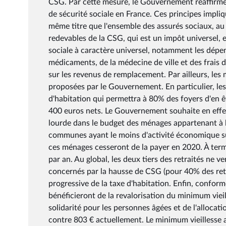
CSG. Par cette mesure, le Gouvernement réaffirme le
de sécurité sociale en France. Ces principes impli
même titre que l'ensemble des assurés sociaux, au 
redevables de la CSG, qui est un impôt universel, ef
sociale à caractère universel, notamment les dép
médicaments, de la médecine de ville et des frais 
sur les revenus de remplacement. Par ailleurs, les
proposées par le Gouvernement. En particulier, les 
d'habitation qui permettra à 80% des foyers d'en êt
400 euros nets. Le Gouvernement souhaite en effet
lourde dans le budget des ménages appartenant à l
communes ayant le moins d'activité économique sur
ces ménages cesseront de la payer en 2020. À te
par an. Au global, les deux tiers des retraités ne ve
concernés par la hausse de CSG (pour 40% des retra
progressive de la taxe d'habitation. Enfin, conform
bénéficieront de la revalorisation du minimum vieil
solidarité pour les personnes âgées et de l'allocat
contre 803 € actuellement. Le minimum vieillesse 