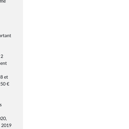
ème
u
ortant
 2
ment
8 et
550 €
s
020,
r 2019