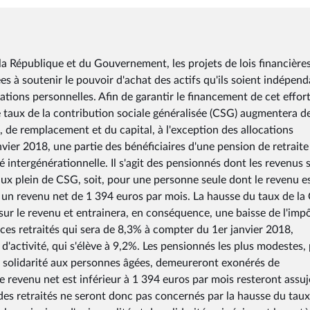
République et du Gouvernement, les projets de lois financière
à soutenir le pouvoir d'achat des actifs qu'ils soient indépend
sations personnelles. Afin de garantir le financement de cet effor
le taux de la contribution sociale généralisée (CSG) augmentera d
é, de remplacement et du capital, à l'exception des allocations
vier 2018, une partie des bénéficiaires d'une pension de retraite
 intergénérationnelle. Il s'agit des pensionnés dont les revenus 
taux plein de CSG, soit, pour une personne seule dont le revenu e
, un revenu net de 1 394 euros par mois. La hausse du taux de l
 sur le revenu et entrainera, en conséquence, une baisse de l'imp
ces retraités qui sera de 8,3% à compter du 1er janvier 2018,
d'activité, qui s'élève à 9,2%. Les pensionnés les plus modestes,
 de solidarité aux personnes âgées, demeureront exonérés de
 revenu net est inférieur à 1 394 euros par mois resteront assuje
 des retraités ne seront donc pas concernés par la hausse du tau