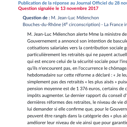
Publication de la réponse au Journal Officiel du 28 
Question signalée le 13 novembre 2017
Question de :
M. Jean-Luc Mélenchon
e
Bouches-du-Rhône (4
circonscription) - La France 
M. Jean-Luc Mélenchon alerte Mme la ministre des s
Gouvernement a annoncé son intention de bascule
cotisations salariales vers la contribution sociale
particulièrement les retraités qui ne payent actuel
qui est encore celui de la sécurité sociale pour l'in
qu'ils n'encourent pas, en l'occurrence le chômag
hebdomadaire sur cette réforme a déclaré : « Je leur
simplement pas des retraités « les plus aisés » pu
pension moyenne est de 1 376 euros, certains de c
impôts augmenter. Le dernier rapport du conseil d'
dernières réformes des retraites, le niveau de vie 
lui demander si elle confirme que, pour le Gouver
peuvent être rangés dans la catégorie des « plus ais
améliorer leur niveau de vie ainsi que pour garan