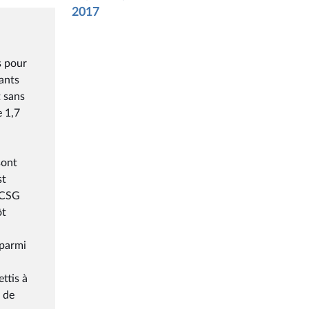
2017
s pour
ants
t sans
e 1,7
sont
st
a CSG
ôt
 parmi
ttis à
x de