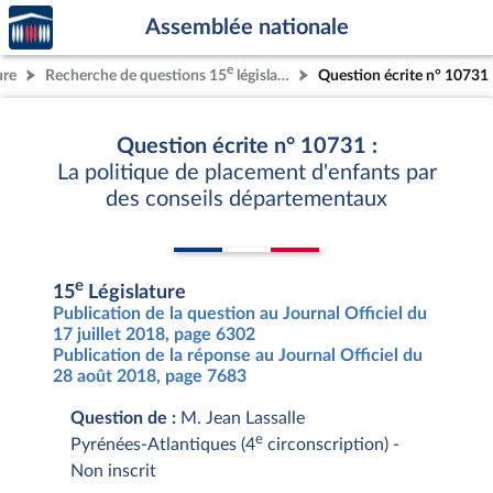
Accèder
Aller au contenu
Aller en bas de la page
Assemblée nationale
à la
page
e
ure
Recherche de questions 15
législature
Question écrite n° 10731
d'accueil
Question écrite n° 10731 :
La politique de placement d'enfants par
des conseils départementaux
e
15
Législature
Publication de la question au Journal Officiel du
17 juillet 2018, page 6302
Publication de la réponse au Journal Officiel du
28 août 2018, page 7683
Question de :
M. Jean Lassalle
e
Pyrénées-Atlantiques (4
circonscription) -
Non inscrit