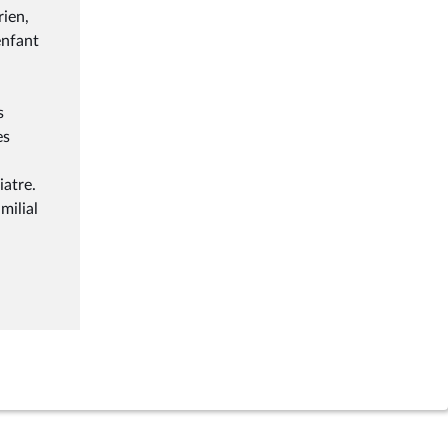
rien,
enfant
s
es
iatre.
milial