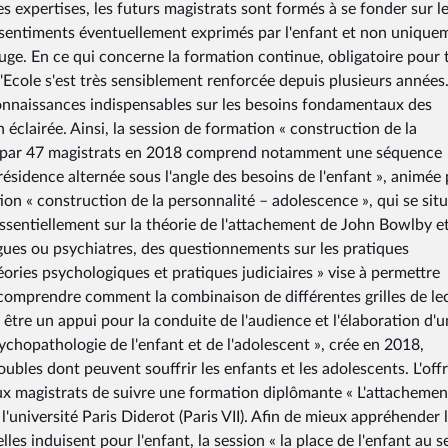
s expertises, les futurs magistrats sont formés à se fonder sur l
es sentiments éventuellement exprimés par l'enfant et non unique
 juge. En ce qui concerne la formation continue, obligatoire pour 
l'Ecole s'est très sensiblement renforcée depuis plusieurs années. 
 connaissances indispensables sur les besoins fondamentaux des
éclairée. Ainsi, la session de formation « construction de la
ivie par 47 magistrats en 2018 comprend notamment une séquence
a résidence alternée sous l'angle des besoins de l'enfant », animée 
n « construction de la personnalité – adolescence », qui se sit
ssentiellement sur la théorie de l'attachement de John Bowlby e
ues ou psychiatres, des questionnements sur les pratiques
ories psychologiques et pratiques judiciaires » vise à permettre
à comprendre comment la combinaison de différentes grilles de le
être un appui pour la conduite de l'audience et l'élaboration d'
sychopathologie de l'enfant et de l'adolescent », crée en 2018,
ubles dont peuvent souffrir les enfants et les adolescents. L'off
 magistrats de suivre une formation diplômante « L'attachement
l'université Paris Diderot (Paris VII). Afin de mieux appréhender 
les induisent pour l'enfant, la session « la place de l'enfant au s