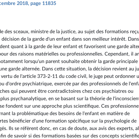
décembre 2018, page 11835
e des sceaux, ministre de la justice, au sujet des formations reç
a décision de la garde d'un enfant dans son meilleur intérêt. Dans
dent quant à la garde de leur enfant et favorisent une garde alte
our des raisons matérielles ou professionnelles. Cependant, il ar
, notamment lorsqu'un parent souhaite obtenir la garde principale
une garde alternée. Dans cette situation, la décision revient au j
 En vertu de l'article 373-2-11 du code civil, le juge peut ordonner 
u d'ordre psychiatrique, exercée par des professionnels de l'enf
roches qui peuvent être contradictoires chez ces psychiatres ou
us psychanalytique, en se basant sur la théorie de l'inconscien
s se fondent sur une approche plus scientifique. Ces professionne
ernant la problématique des besoins de l'enfant en matière de
ertes bénéficier d'une formation spécifique sur la psychologie de
igés. Ils se réfèrent donc, en cas de doute, aux avis des experts, a
afin de savoir si des formations basées sur des concepts scientif