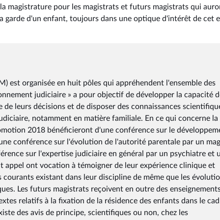
la magistrature pour les magistrats et futurs magistrats qui auro
 la garde d'un enfant, toujours dans une optique d'intérêt de cet 
NM) est organisée en huit pôles qui appréhendent l'ensemble des
ronnement judiciaire » a pour objectif de développer la capacité 
 de leurs décisions et de disposer des connaissances scientifiqu
judiciaire, notamment en matière familiale. En ce qui concerne la
 promotion 2018 bénéficieront d'une conférence sur le développem
'une conférence sur l'évolution de l'autorité parentale par un mag
rence sur l'expertise judiciaire en général par un psychiatre et 
t appel ont vocation à témoigner de leur expérience clinique et
s courants existant dans leur discipline de même que les évoluti
fiques. Les futurs magistrats reçoivent en outre des enseignement
xtes relatifs à la fixation de la résidence des enfants dans le ca
xiste des avis de principe, scientifiques ou non, chez les