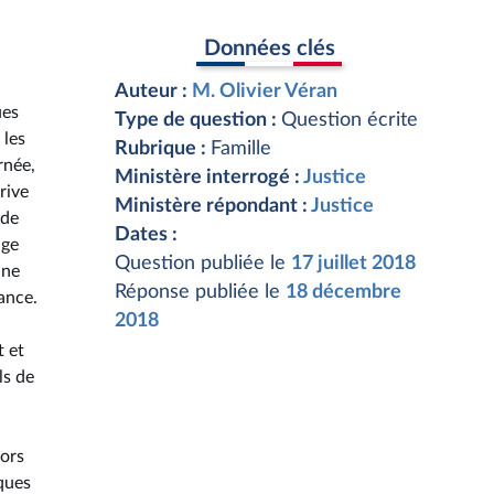
Données clés
Auteur :
M. Olivier Véran
ues
Type de question :
Question écrite
 les
Rubrique :
Famille
rnée,
Ministère interrogé :
Justice
rive
Ministère répondant :
Justice
 de
Dates :
uge
Question publiée le
17 juillet 2018
une
Réponse publiée le
18 décembre
ance.
2018
t et
ls de
lors
iques