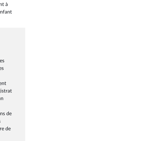
nt à
enfant
des
es
ent
istrat
un
ons de
s
dre de