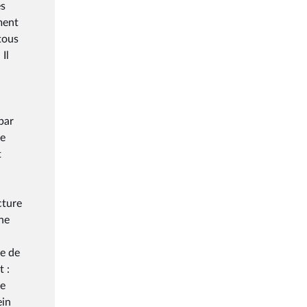
es
ment
tous
Il
par
ue
t
cture
une
re de
 :
le
ein