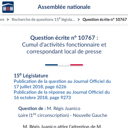
Accèder
Aller au contenu
Aller en bas de la page
Assemblée nationale
à la
page
e
ure
Recherche de questions 15
législature
Question écrite n° 10767
d'accueil
Question écrite n° 10767 :
Cumul d'activités fonctionnaire et
correspondant local de presse
e
15
Législature
Publication de la question au Journal Officiel du
17 juillet 2018, page 6226
Publication de la réponse au Journal Officiel du
16 octobre 2018, page 9273
Question de :
M. Régis Juanico
re
Loire (1
circonscription) - Nouvelle Gauche
M. Régis Juanico attire l'attention de M.