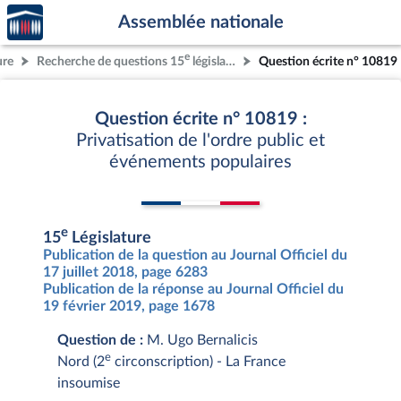
Accèder
Aller au contenu
Aller en bas de la page
Assemblée nationale
à la
page
e
ure
Recherche de questions 15
législature
Question écrite n° 10819
d'accueil
Question écrite n° 10819 :
Privatisation de l'ordre public et
événements populaires
e
15
Législature
Publication de la question au Journal Officiel du
17 juillet 2018, page 6283
Publication de la réponse au Journal Officiel du
19 février 2019, page 1678
Question de :
M. Ugo Bernalicis
e
Nord (2
circonscription) - La France
insoumise