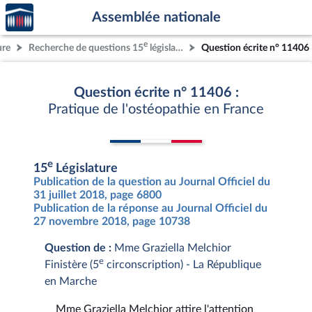
Accèder
Aller au contenu
Aller en bas de la page
Assemblée nationale
à la
page
e
ure
Recherche de questions 15
législature
Question écrite n° 11406
d'accueil
Question écrite n° 11406 :
Pratique de l'ostéopathie en France
e
15
Législature
Publication de la question au Journal Officiel du
31 juillet 2018, page 6800
Publication de la réponse au Journal Officiel du
27 novembre 2018, page 10738
Question de :
Mme Graziella Melchior
e
Finistère (5
circonscription) - La République
en Marche
Mme Graziella Melchior attire l'attention