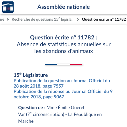
Accèder
Aller au contenu
Aller en bas de la page
Assemblée nationale
à la
page
e
ure
Recherche de questions 15
législature
Question écrite n° 11782
d'accueil
Question écrite n° 11782 :
Absence de statistiques annuelles sur
les abandons d'animaux
e
15
Législature
Publication de la question au Journal Officiel du
28 août 2018, page 7557
Publication de la réponse au Journal Officiel du 9
octobre 2018, page 9067
Question de :
Mme Émilie Guerel
e
Var (7
circonscription) - La République en
Marche