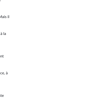
e
Mais il
à la
ont
ce, à
ste