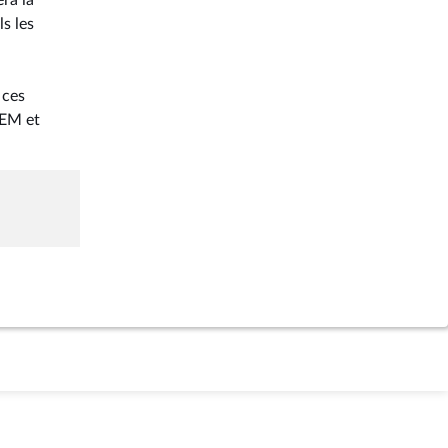
era la
s les
 ces
REM et