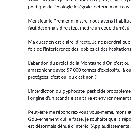
Voilà l'histoire qui s'écrit sous nos yeux, celle d
politique de l'écologie intégrale, déterminant tou
Monsieur le Premier ministre, nous avons l'habitude, 
faut désormais dire stop, mettre un coup d'arrêt à c
Ma question est claire, directe. Je ne prendrai q
fois de l'interférence des lobbies et des hésitation
L'abandon du projet de la Montagne d'Or, c'est oui
amazonienne avec 57 000 tonnes d'explosifs, là où
protégées, c'est oui ou c'est non ?
L'interdiction du glyphosate, pesticide probablemen
l'origine d'un scandale sanitaire et environnemental
Peut-être me répondrez-vous vous-même, monsieur 
Gouvernement qui le fasse, je souhaite que la répons
est désormais dénué d'intérêt. (Applaudissements s