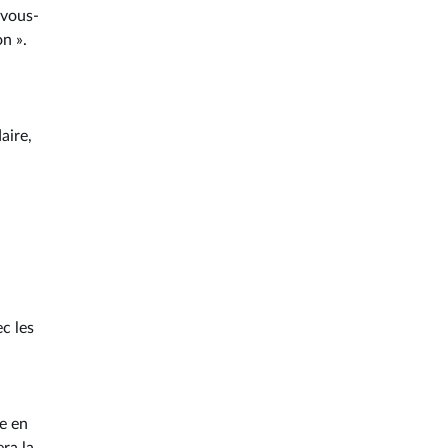
 vous-
n ».
aire,
c les
ne en