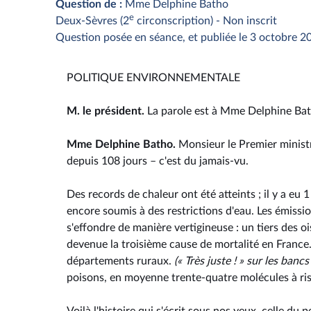
Question de :
Mme Delphine Batho
e
Deux-Sèvres (2
circonscription) - Non inscrit
Question posée en séance, et publiée le 3 octobre 2
POLITIQUE ENVIRONNEMENTALE
M. le président.
La parole est à Mme Delphine Bath
Mme Delphine Batho.
Monsieur le Premier ministr
depuis 108 jours – c'est du jamais-vu.
Des records de chaleur ont été atteints ; il y a eu
encore soumis à des restrictions d'eau. Les émissio
s'effondre de manière vertigineuse : un tiers des oi
devenue la troisième cause de mortalité en France
départements ruraux.
(« Très juste ! » sur les ban
poisons, en moyenne trente-quatre molécules à ri