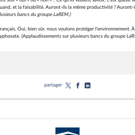
 soit « oui » ou « non » ? Ce qu'ils veulent savoir, c'est quelle s
d, et la faisabilité. Auront-ils la même productivité ? Auront-il
lusieurs bancs du groupe LaREM.)
Français. Oui, bien sûr, nous voulons protéger l'environnement. À
glyphosate. (Applaudissements sur plusieurs bancs du groupe La
partager