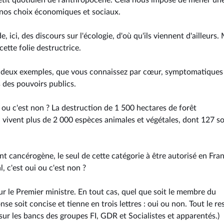
u petit quotidien de l'anthropocène. Cela nous impose de mener un
s nos choix économiques et sociaux.
ici, des discours sur l'écologie, d'où qu'ils viennent d'ailleurs. 
ette folie destructrice.
ue deux exemples, que vous connaissez par cœur, symptomatiques 
s des pouvoirs publics.
 ou c'est non ? La destruction de 1 500 hectares de forêt
 vivent plus de 2 000 espèces animales et végétales, dont 127 s
t cancérogène, le seul de cette catégorie à être autorisé en Fran
, c'est oui ou c'est non ?
le Premier ministre. En tout cas, quel que soit le membre du
e soit concise et tienne en trois lettres : oui ou non. Tout le re
ur les bancs des groupes FI, GDR et Socialistes et apparentés.)