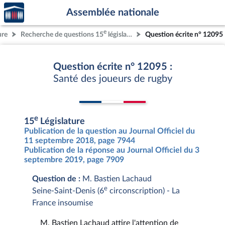
Accèder
Aller au contenu
Aller en bas de la page
Assemblée nationale
à la
page
e
ure
Recherche de questions 15
législature
Question écrite n° 12095
d'accueil
Question écrite n° 12095 :
Santé des joueurs de rugby
e
15
Législature
Publication de la question au Journal Officiel du
11 septembre 2018, page 7944
Publication de la réponse au Journal Officiel du 3
septembre 2019, page 7909
Question de :
M. Bastien Lachaud
e
Seine-Saint-Denis (6
circonscription) - La
France insoumise
M. Bastien Lachaud attire l'attention de