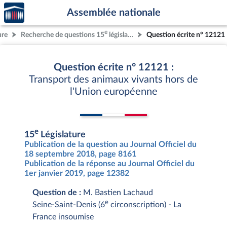
Accèder
Aller au contenu
Aller en bas de la page
Assemblée nationale
à la
page
e
ure
Recherche de questions 15
législature
Question écrite n° 12121
d'accueil
Question écrite n° 12121 :
Transport des animaux vivants hors de
l'Union européenne
e
15
Législature
Publication de la question au Journal Officiel du
18 septembre 2018, page 8161
Publication de la réponse au Journal Officiel du
1er janvier 2019, page 12382
Question de :
M. Bastien Lachaud
e
Seine-Saint-Denis (6
circonscription) - La
France insoumise