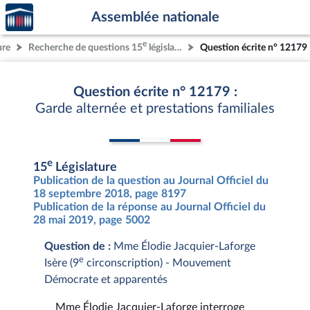
Accèder
Aller au contenu
Aller en bas de la page
Assemblée nationale
à la
page
e
ure
Recherche de questions 15
législature
Question écrite n° 12179
d'accueil
Question écrite n° 12179 :
Garde alternée et prestations familiales
e
15
Législature
Publication de la question au Journal Officiel du
18 septembre 2018, page 8197
Publication de la réponse au Journal Officiel du
28 mai 2019, page 5002
Question de :
Mme Élodie Jacquier-Laforge
e
Isère (9
circonscription) - Mouvement
Démocrate et apparentés
Mme Élodie Jacquier-Laforge interroge