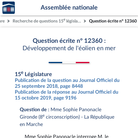
Accèder
Aller au contenu
Aller en bas de la page
Assemblée nationale
à la
page
e
ure
Recherche de questions 15
législature
Question écrite n° 12360
d'accueil
Question écrite n° 12360 :
Développement de l'éolien en mer
e
15
Législature
Publication de la question au Journal Officiel du
25 septembre 2018, page 8448
Publication de la réponse au Journal Officiel du
15 octobre 2019, page 9196
Question de :
Mme Sophie Panonacle
e
Gironde (8
circonscription) - La République
en Marche
Mme Sophie Panonacle interroge M. le