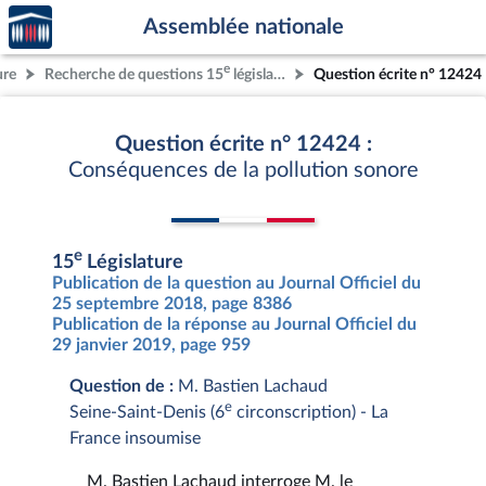
Accèder
Aller au contenu
Aller en bas de la page
Assemblée nationale
à la
page
e
ure
Recherche de questions 15
législature
Question écrite n° 12424
d'accueil
Question écrite n° 12424 :
Conséquences de la pollution sonore
e
15
Législature
Publication de la question au Journal Officiel du
25 septembre 2018, page 8386
Publication de la réponse au Journal Officiel du
29 janvier 2019, page 959
Question de :
M. Bastien Lachaud
e
Seine-Saint-Denis (6
circonscription) - La
France insoumise
M. Bastien Lachaud interroge M. le