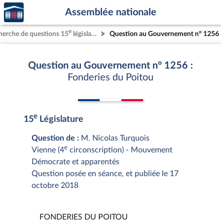
Accèder
Aller au contenu
Aller en bas de la page
Assemblée nationale
à la
page
e
herche de questions 15
législature
Question au Gouvernement n° 1256
d'accueil
Question au Gouvernement n° 1256 :
Fonderies du Poitou
e
15
Législature
Question de :
M. Nicolas Turquois
e
Vienne (4
circonscription) - Mouvement
Démocrate et apparentés
Question posée en séance, et publiée le 17
octobre 2018
FONDERIES DU POITOU