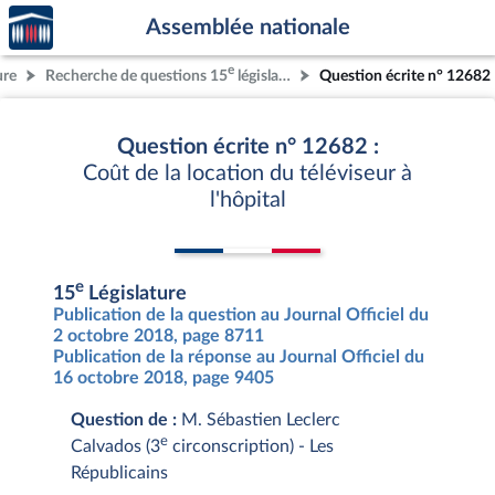
Accèder
Aller au contenu
Aller en bas de la page
Assemblée nationale
à la
page
e
ure
Recherche de questions 15
législature
Question écrite n° 12682
d'accueil
Question écrite n° 12682 :
Coût de la location du téléviseur à
l'hôpital
e
15
Législature
Publication de la question au Journal Officiel du
2 octobre 2018, page 8711
Publication de la réponse au Journal Officiel du
16 octobre 2018, page 9405
Question de :
M. Sébastien Leclerc
e
Calvados (3
circonscription) - Les
Républicains