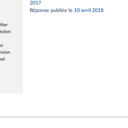
2017
Réponse publiée le
10 avril 2018
fier
éolien
on
ension
pel