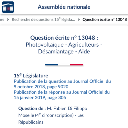
Accèder
Aller au contenu
Aller en bas de la page
Assemblée nationale
à la
page
e
ure
Recherche de questions 15
législature
Question écrite n° 13048
d'accueil
Question écrite n° 13048 :
Photovoltaïque - Agriculteurs -
Désamiantage - Aide
e
15
Législature
Publication de la question au Journal Officiel du
9 octobre 2018, page 9020
Publication de la réponse au Journal Officiel du
15 janvier 2019, page 305
Question de :
M. Fabien Di Filippo
e
Moselle (4
circonscription) - Les
Républicains