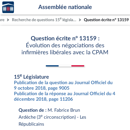
Accèder
Aller au contenu
Aller en bas de la page
Assemblée nationale
à la
page
e
ure
Recherche de questions 15
législature
Question écrite n° 13159
d'accueil
Question écrite n° 13159 :
Évolution des négociations des
infirmières libérales avec la CPAM
e
15
Législature
Publication de la question au Journal Officiel du
9 octobre 2018, page 9005
Publication de la réponse au Journal Officiel du 4
décembre 2018, page 11206
Question de :
M. Fabrice Brun
e
Ardèche (3
circonscription) - Les
Républicains