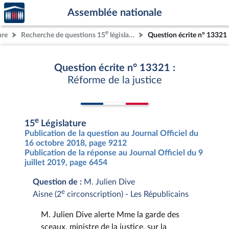
Accèder
Aller au contenu
Aller en bas de la page
Assemblée nationale
à la
page
e
ure
Recherche de questions 15
législature
Question écrite n° 13321
d'accueil
Question écrite n° 13321 :
Réforme de la justice
e
15
Législature
Publication de la question au Journal Officiel du
16 octobre 2018, page 9212
Publication de la réponse au Journal Officiel du 9
juillet 2019, page 6454
Question de :
M. Julien Dive
e
Aisne (2
circonscription) - Les Républicains
M. Julien Dive alerte Mme la garde des
sceaux, ministre de la justice, sur la