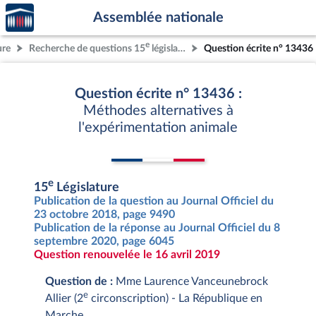
Accèder
Aller au contenu
Aller en bas de la page
Assemblée nationale
à la
page
e
ure
Recherche de questions 15
législature
Question écrite n° 13436
d'accueil
Question écrite n° 13436 :
Méthodes alternatives à
l'expérimentation animale
e
15
Législature
Publication de la question au Journal Officiel du
23 octobre 2018, page 9490
Publication de la réponse au Journal Officiel du 8
septembre 2020, page 6045
Question renouvelée le 16 avril 2019
Question de :
Mme Laurence Vanceunebrock
e
Allier (2
circonscription) - La République en
Marche